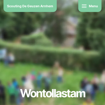
Scouting De Geuzen Arnhem
Menu
Wontollastam